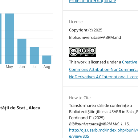
Proiecte internaţionale
License
Copyright (c) 2025
Bibliouniversitas@ABRM.md
This work is licensed under a
Creative
Commons Attribution-NonCommercia
NoDerivatives 4.0 International Licen
How to Cite
Transformarea sălii de conferinţe a
tăţii de Stat „Alecu
Bibliotecii Ştiinţifice a USARB în Sala 
Ferdinand I”. (2025).
Bibliouniversitas@ABRM.Md
,
1
, 15.
http://ojs.usarb.md/index.php/buniv/a
e/view/805