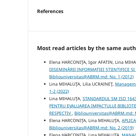
References
Most read articles by the same auth
Elena HARCONIŢA, Igor AFATIN, Lina MIH
DISEMINĂRII INFORMAŢIEI ŞTIINŢIFICE 
Bibliouniversitas@ABRM.md: No. 1 (2012)
Lina MIHALUŢA, Lilia UCRAINEŢ,
Managemen
1-2 (2022)
Lina MIHALUŢA,
STANDARDUL SM ISO 164
PENTRU EVALUAREA IMPACTULUI BIBLIOTE
RESPECTIV
,
Bibliouniversitas@ABRM.md: N
Elena HARCONIŢA, Lina MIHALUŢA,
APLIC
Bibliouniversitas@ABRM.md: No. 2 (2019)
Elena HARCONIŢA, Lina MIHALUŢA,
MANAG