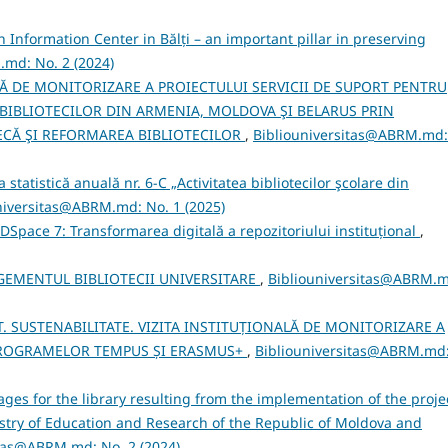
Information Center in Bălți – an important pillar in preserving
md: No. 2 (2024)
NȚĂ DE MONITORIZARE A PROIECTULUI SERVICII DE SUPORT PENTRU
BIBLIOTECILOR DIN ARMENIA, MOLDOVA ŞI BELARUS PRIN
ECĂ ŞI REFORMAREA BIBLIOTECILOR
,
Bibliouniversitas@ABRM.md:
 statistică anuală nr. 6-C „Activitatea bibliotecilor şcolare din
niversitas@ABRM.md: No. 1 (2025)
 DSpace 7: Transformarea digitală a repozitoriului instituțional
,
EMENTUL BIBLIOTECII UNIVERSITARE
,
Bibliouniversitas@ABRM.m
. SUSTENABILITATE. VIZITA INSTITUȚIONALĂ DE MONITORIZARE A
PROGRAMELOR TEMPUS ȘI ERASMUS+
,
Bibliouniversitas@ABRM.md
ges for the library resulting from the implementation of the proje
stry of Education and Research of the Republic of Moldova and
itas@ABRM.md: No. 2 (2024)