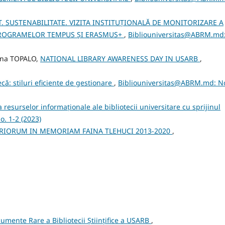
. SUSTENABILITATE. VIZITA INSTITUȚIONALĂ DE MONITORIZARE A
PROGRAMELOR TEMPUS ȘI ERASMUS+
,
Bibliouniversitas@ABRM.md
ina TOPALO,
NATIONAL LIBRARY AWARENESS DAY IN USARB
,
ă: stiluri eficiente de gestionare
,
Bibliouniversitas@ABRM.md: No
a resurselor informaționale ale bibliotecii universitare cu sprijinul
. 1-2 (2023)
RIORUM IN MEMORIAM FAINA TLEHUCI 2013-2020
,
cumente Rare a Bibliotecii Științifice a USARB
,