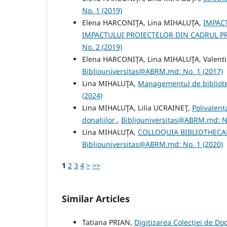
No. 1 (2019)
Elena HARCONIŢA, Lina MIHALUŢA,
IMPACT
IMPACTULUI PROIECTELOR DIN CADRUL 
No. 2 (2019)
Elena HARCONIŢA, Lina MIHALUŢA, Valent
Bibliouniversitas@ABRM.md: No. 1 (2017)
Lina MIHALUŢA,
Managementul de bibliotec
(2024)
Lina MIHALUŢA, Lilia UCRAINEŢ,
Polivalenț
donațiilor
,
Bibliouniversitas@ABRM.md: No
Lina MIHALUŢA,
COLLOQUIA BIBLIOTHECA
Bibliouniversitas@ABRM.md: No. 1 (2020)
1
2
3
4
>
>>
Similar Articles
Tatiana PRIAN,
Digitizarea Colecției de Do