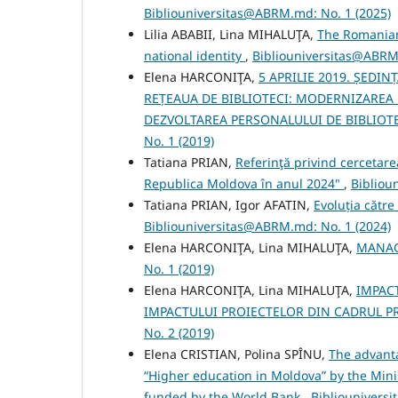
Bibliouniversitas@ABRM.md: No. 1 (2025)
Lilia ABABII, Lina MIHALUŢA,
The Romanian 
national identity
,
Bibliouniversitas@ABRM.
Elena HARCONIŢA,
5 APRILIE 2019. ȘEDI
REȚEAUA DE BIBLIOTECI: MODERNIZAREA 
DEZVOLTAREA PERSONALULUI DE BIBLIOT
No. 1 (2019)
Tatiana PRIAN,
Referinţă privind cercetarea
Republica Moldova în anul 2024"
,
Bibliou
Tatiana PRIAN, Igor AFATIN,
Evoluția către
Bibliouniversitas@ABRM.md: No. 1 (2024)
Elena HARCONIŢA, Lina MIHALUŢA,
MANAG
No. 1 (2019)
Elena HARCONIŢA, Lina MIHALUŢA,
IMPACT
IMPACTULUI PROIECTELOR DIN CADRUL 
No. 2 (2019)
Elena CRISTIAN, Polina SPÎNU,
The advanta
“Higher education in Moldova” by the Mini
funded by the World Bank
,
Bibliounivers