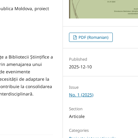
ublica Moldova, proiect
PDF (Romanian)
a Bibliotecii Științifice a
Published
prin amenajarea unui
2025-12-10
i de evenimente
ecesității de adaptare la
contribuie la consolidarea
Issue
interdisciplinară.
No. 1 (2025)
Section
Articole
Categories