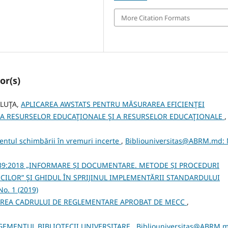
More Citation Formats
or(s)
ALUŢA,
APLICAREA AWSTATS PENTRU MĂSURAREA EFICIENŢEI
ŞI A RESURSELOR EDUCAŢIONALE ŞI A RESURSELOR EDUCAŢIONALE
,
tul schimbării în vremuri incerte
,
Bibliouniversitas@ABRM.md: 
39:2018 „INFORMARE ȘI DOCUMENTARE. METODE ȘI PROCEDURI
CILOR” ŞI GHIDUL ÎN SPRIJINUL IMPLEMENTĂRII STANDARDULUI
o. 1 (2019)
AREA CADRULUI DE REGLEMENTARE APROBAT DE MECC
,
EMENTUL BIBLIOTECII UNIVERSITARE
,
Bibliouniversitas@ABRM.m