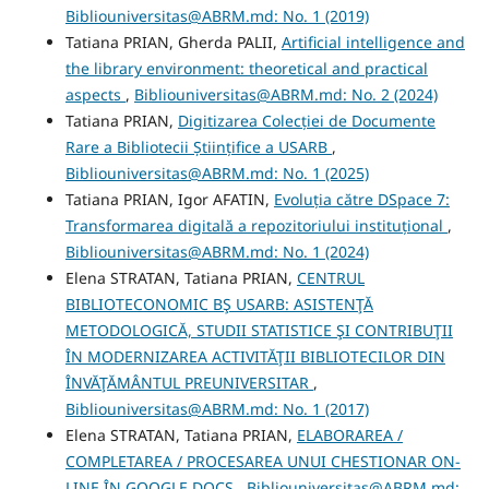
Bibliouniversitas@ABRM.md: No. 1 (2019)
Tatiana PRIAN, Gherda PALII,
Artificial intelligence and
the library environment: theoretical and practical
aspects
,
Bibliouniversitas@ABRM.md: No. 2 (2024)
Tatiana PRIAN,
Digitizarea Colecției de Documente
Rare a Bibliotecii Științifice a USARB
,
Bibliouniversitas@ABRM.md: No. 1 (2025)
Tatiana PRIAN, Igor AFATIN,
Evoluția către DSpace 7:
Transformarea digitală a repozitoriului instituțional
,
Bibliouniversitas@ABRM.md: No. 1 (2024)
Elena STRATAN, Tatiana PRIAN,
CENTRUL
BIBLIOTECONOMIC BŞ USARB: ASISTENŢĂ
METODOLOGICĂ, STUDII STATISTICE ŞI CONTRIBUŢII
ÎN MODERNIZAREA ACTIVITĂŢII BIBLIOTECILOR DIN
ÎNVĂŢĂMÂNTUL PREUNIVERSITAR
,
Bibliouniversitas@ABRM.md: No. 1 (2017)
Elena STRATAN, Tatiana PRIAN,
ELABORAREA /
COMPLETAREA / PROCESAREA UNUI CHESTIONAR ON-
LINE ÎN GOOGLE DOCS
,
Bibliouniversitas@ABRM.md: