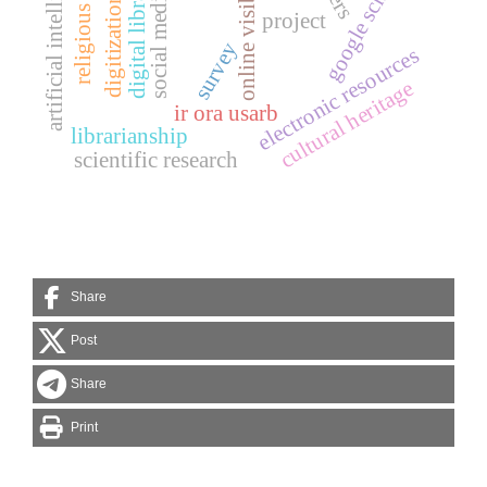
religious books
artificial intelligence
online visibility
google scholar
digital library
social media
digitization
project
survey
electronic resources
cultural heritage
ir ora usarb
librarianship
scientific research
Share
Post
Share
Print