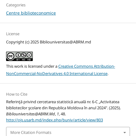
Categories
Centre biblioteconomice
License
Copyright (c) 2025 Bibliouniversitas@ABRM.md
This work is licensed under a
Creative Commons Attribution-
NonCommercial-NoDerivatives 4.0 International License
.
How to Cite
Referinţă privind cercetarea statistică anuală nr. 6-C „Activitatea
bibliotecilor şcolare din Republica Moldova în anul 2024". (2025).
Bibliouniversitas@ABRM.Md
,
1
, 48.
http://ojs.usarb.md/index.php/buniv/article/view/803
More Citation Formats