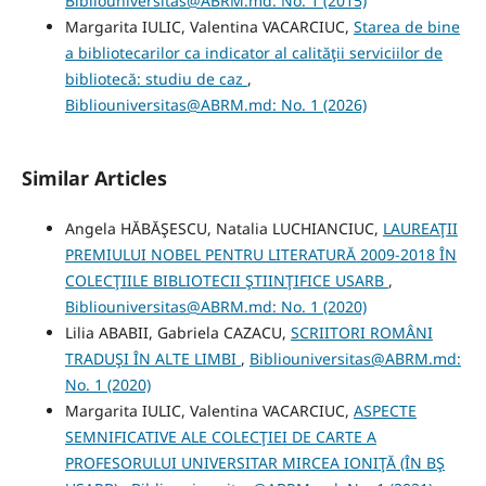
Bibliouniversitas@ABRM.md: No. 1 (2015)
Margarita IULIC, Valentina VACARCIUC,
Starea de bine
a bibliotecarilor ca indicator al calităţii serviciilor de
bibliotecă: studiu de caz
,
Bibliouniversitas@ABRM.md: No. 1 (2026)
Similar Articles
Angela HĂBĂŞESCU, Natalia LUCHIANCIUC,
LAUREAŢII
PREMIULUI NOBEL PENTRU LITERATURĂ 2009-2018 ÎN
COLECŢIILE BIBLIOTECII ŞTIINŢIFICE USARB
,
Bibliouniversitas@ABRM.md: No. 1 (2020)
Lilia ABABII, Gabriela CAZACU,
SCRIITORI ROMÂNI
TRADUŞI ÎN ALTE LIMBI
,
Bibliouniversitas@ABRM.md:
No. 1 (2020)
Margarita IULIC, Valentina VACARCIUC,
ASPECTE
SEMNIFICATIVE ALE COLECŢIEI DE CARTE A
PROFESORULUI UNIVERSITAR MIRCEA IONIŢĂ (ÎN BŞ