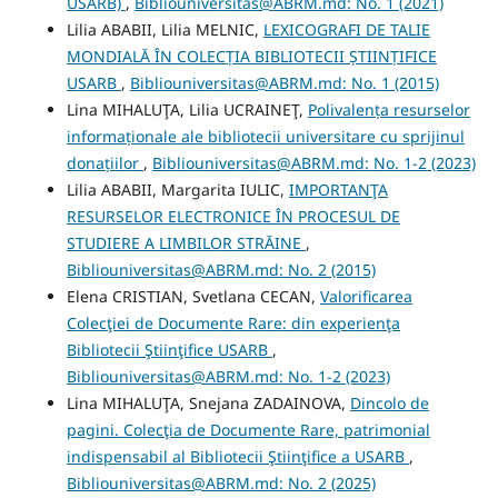
USARB)
,
Bibliouniversitas@ABRM.md: No. 1 (2021)
Lilia ABABII, Lilia MELNIC,
LEXICOGRAFI DE TALIE
MONDIALĂ ÎN COLECȚIA BIBLIOTECII ȘTIINȚIFICE
USARB
,
Bibliouniversitas@ABRM.md: No. 1 (2015)
Lina MIHALUŢA, Lilia UCRAINEŢ,
Polivalența resurselor
informaționale ale bibliotecii universitare cu sprijinul
donațiilor
,
Bibliouniversitas@ABRM.md: No. 1-2 (2023)
Lilia ABABII, Margarita IULIC,
IMPORTANŢA
RESURSELOR ELECTRONICE ÎN PROCESUL DE
STUDIERE A LIMBILOR STRĂINE
,
Bibliouniversitas@ABRM.md: No. 2 (2015)
Elena CRISTIAN, Svetlana CECAN,
Valorificarea
Colecţiei de Documente Rare: din experienţa
Bibliotecii Ştiinţifice USARB
,
Bibliouniversitas@ABRM.md: No. 1-2 (2023)
Lina MIHALUŢA, Snejana ZADAINOVA,
Dincolo de
pagini. Colecţia de Documente Rare, patrimonial
indispensabil al Bibliotecii Ştiinţifice a USARB
,
Bibliouniversitas@ABRM.md: No. 2 (2025)