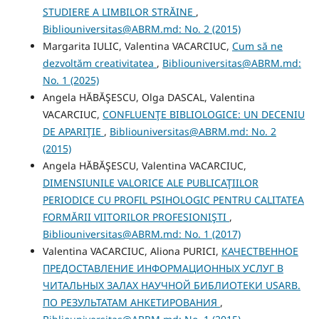
STUDIERE A LIMBILOR STRĂINE
,
Bibliouniversitas@ABRM.md: No. 2 (2015)
Margarita IULIC, Valentina VACARCIUC,
Cum să ne
dezvoltăm creativitatea
,
Bibliouniversitas@ABRM.md:
No. 1 (2025)
Angela HĂBĂŞESCU, Olga DASCAL, Valentina
VACARCIUC,
CONFLUENŢE BIBLIOLOGICE: UN DECENIU
DE APARIŢIE
,
Bibliouniversitas@ABRM.md: No. 2
(2015)
Angela HĂBĂŞESCU, Valentina VACARCIUC,
DIMENSIUNILE VALORICE ALE PUBLICAŢIILOR
PERIODICE CU PROFIL PSIHOLOGIC PENTRU CALITATEA
FORMĂRII VIITORILOR PROFESIONIŞTI
,
Bibliouniversitas@ABRM.md: No. 1 (2017)
Valentina VACARCIUC, Aliona PURICI,
КАЧЕСТВЕННОЕ
ПРЕДОСТАВЛЕНИЕ ИНФОРМАЦИОННЫХ УСЛУГ В
ЧИТАЛЬНЫХ ЗАЛАХ НАУЧНОЙ БИБЛИОТЕКИ USARB.
ПО РЕЗУЛЬТАТАМ АНКЕТИРОВАНИЯ
,