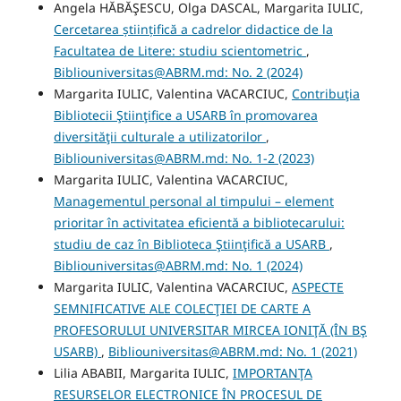
Angela HĂBĂŞESCU, Olga DASCAL, Margarita IULIC,
Cercetarea științifică a cadrelor didactice de la
Facultatea de Litere: studiu scientometric
,
Bibliouniversitas@ABRM.md: No. 2 (2024)
Margarita IULIC, Valentina VACARCIUC,
Contribuţia
Bibliotecii Ştiinţifice a USARB în promovarea
diversităţii culturale a utilizatorilor
,
Bibliouniversitas@ABRM.md: No. 1-2 (2023)
Margarita IULIC, Valentina VACARCIUC,
Managementul personal al timpului – element
prioritar în activitatea eficientă a bibliotecarului:
studiu de caz în Biblioteca Ştiinţifică a USARB
,
Bibliouniversitas@ABRM.md: No. 1 (2024)
Margarita IULIC, Valentina VACARCIUC,
ASPECTE
SEMNIFICATIVE ALE COLECŢIEI DE CARTE A
PROFESORULUI UNIVERSITAR MIRCEA IONIŢĂ (ÎN BŞ
USARB)
,
Bibliouniversitas@ABRM.md: No. 1 (2021)
Lilia ABABII, Margarita IULIC,
IMPORTANŢA
RESURSELOR ELECTRONICE ÎN PROCESUL DE