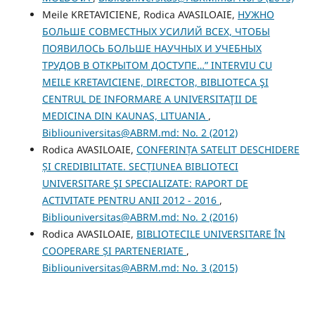
Meile KRETAVICIENE, Rodica AVASILOAIE,
НУЖНО
БОЛЬШЕ СОВМЕСТНЫХ УСИЛИЙ ВСЕХ, ЧТОБЫ
ПОЯВИЛОСЬ БОЛЬШЕ НАУЧНЫХ И УЧЕБНЫХ
ТРУДОВ В ОТКРЫТОМ ДОСТУПЕ…” INTERVIU CU
MEILE KRETAVICIENE, DIRECTOR, BIBLIOTECA ŞI
CENTRUL DE INFORMARE A UNIVERSITAŢII DE
MEDICINA DIN KAUNAS, LITUANIA
,
Bibliouniversitas@ABRM.md: No. 2 (2012)
Rodica AVASILOAIE,
CONFERINȚA SATELIT DESCHIDERE
ȘI CREDIBILITATE. SECȚIUNEA BIBLIOTECI
UNIVERSITARE ŞI SPECIALIZATE: RAPORT DE
ACTIVITATE PENTRU ANII 2012 - 2016
,
Bibliouniversitas@ABRM.md: No. 2 (2016)
Rodica AVASILOAIE,
BIBLIOTECILE UNIVERSITARE ÎN
COOPERARE ȘI PARTENERIATE
,
Bibliouniversitas@ABRM.md: No. 3 (2015)