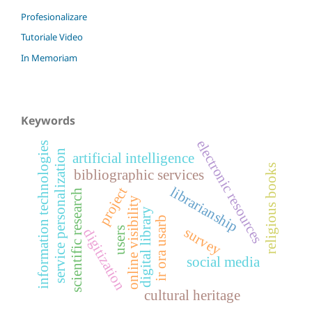
Profesionalizare
Tutoriale Video
In Memoriam
Keywords
electronic resources
information technologies
service personalization
artificial intelligence
religious books
bibliographic services
librarianship
project
scientific research
online visibility
digital library
ir ora usarb
survey
users
digitization
social media
cultural heritage