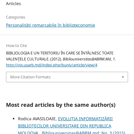
Articles
Categories
Personalităţi remarcabile în biblioteconomie
How to Cite
BIBLIOLOGIA E UN TERITORIU ÎN CARE SE ÎNTÂLNESC TOATE
VALENŢELE CULTURALE. (2012).
Bibliouniversitas@ABRM.Md
,
1
.
http://ojs.usarb.md/index.php/buniv/article/view/4
More Citation Formats
Most read articles by the same author(s)
Rodica AVASILOAIE,
EVOLUȚIA INFORMATIZĂRII
BIBLIOTECILOR UNIVERSITARE DIN REPUBLICA
MOLDOVA
,
Bibliouniversitas@ABRM.md: No. 3 (2015)